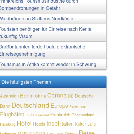
Frankreichs Tourismusindustrie durch
Bombendrohungen in Gefahr
Waldbrände an Siziliens Nordküste
Touristen benötigen für Einreise nach Kenia
zukünftig Visum
Großbritannien fordert bald elektronische
Einreisegenehmigung
Tourismus in Afrika kommt wieder in Schwung
Die häufigsten Themen
Corona
Berlin
Deutsche
Australien
China
DB
Deutschland
Europa
Bahn
Ferienhaus
Flughäfen
Frankreich
Griechenland
Flüge
Frankfurt
Hotel
Insel
Italien
Hotels
Kultur
Hamburg
Land
Reise
Natur
Mallorca
Ostsee
Lufthansa
New York