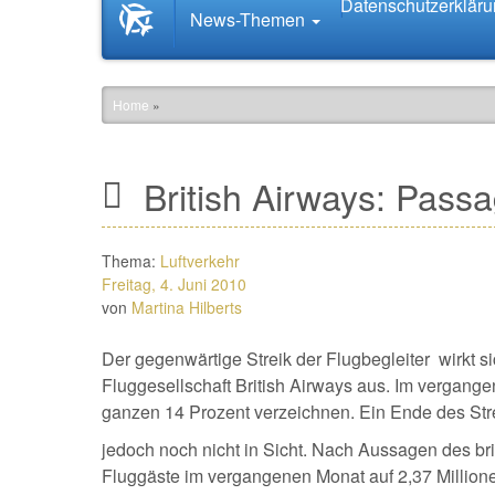
Datenschutzerklär
Startseite
News-Themen
News.Tourismus.com
Home
»
British Airways: Pass
Thema:
Luftverkehr
Freitag, 4. Juni 2010
von
Martina Hilberts
Der gegenwärtige Streik der Flugbegleiter wirkt s
Fluggesellschaft British Airways aus. Im vergang
ganzen 14 Prozent verzeichnen. Ein Ende des Stre
jedoch noch nicht in Sicht. Nach Aussagen des bri
Fluggäste im vergangenen Monat auf 2,37 Millione