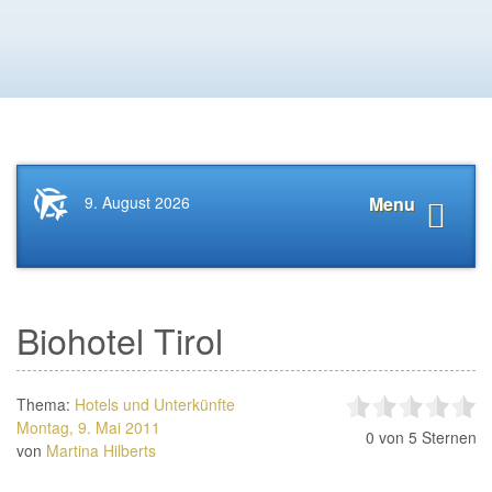
Startseite
Navigat
9. August 2026
Menu
News.Tourismus.com
anzeige
Biohotel Tirol
Thema:
Hotels und Unterkünfte
Montag, 9. Mai 2011
0
von 5 Sternen
von
Martina Hilberts