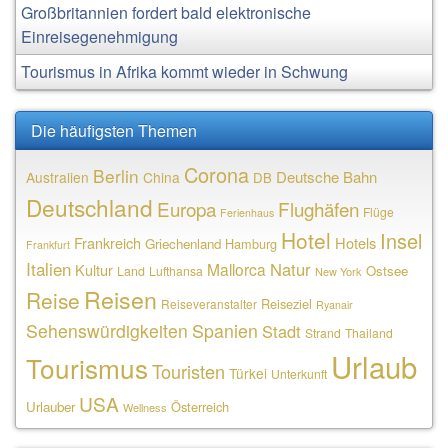
Großbritannien fordert bald elektronische
Einreisegenehmigung
Tourismus in Afrika kommt wieder in Schwung
Die häufigsten Themen
Corona
Berlin
Deutsche Bahn
Australien
China
DB
Deutschland
Europa
Flughäfen
Flüge
Ferienhaus
Hotel
Insel
Frankreich
Hotels
Griechenland
Hamburg
Frankfurt
Italien
Natur
Mallorca
Kultur
Ostsee
Land
Lufthansa
New York
Reisen
Reise
Reiseziel
Reiseveranstalter
Ryanair
Sehenswürdigkeiten
Spanien
Stadt
Strand
Thailand
Urlaub
Tourismus
Touristen
Türkei
Unterkunft
USA
Urlauber
Österreich
Wellness