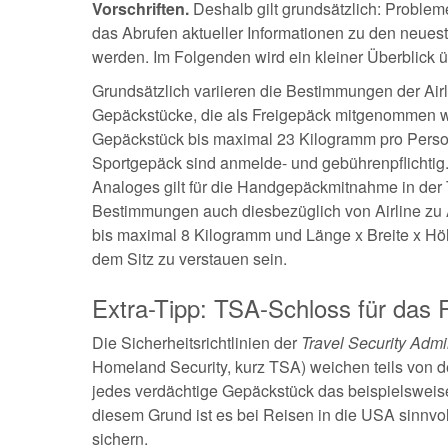
Vorschriften.
Deshalb gilt grundsätzlich: Problem
das Abrufen aktueller Informationen zu den neue
werden. Im Folgenden wird ein kleiner Überblick ü
Grundsätzlich variieren die Bestimmungen der Air
Gepäckstücke, die als Freigepäck mitgenommen wer
Gepäckstück bis maximal 23 Kilogramm pro Perso
Sportgepäck sind anmelde- und gebührenpflichtig
Analoges gilt für die Handgepäckmitnahme in der 
Bestimmungen auch diesbezüglich von Airline zu Ai
bis maximal 8 Kilogramm und Länge x Breite x Höh
dem Sitz zu verstauen sein.
Extra-Tipp: TSA-Schloss für das
Die Sicherheitsrichtlinien der
Travel Security Admi
Homeland Security, kurz TSA) weichen teils von 
jedes verdächtige Gepäckstück das beispielsweise n
diesem Grund ist es bei Reisen in die USA sinnv
sichern.