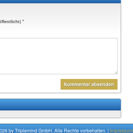
*
öffentlicht)
026 by Triplemind GmbH. Alle Rechte vorbehalten. |
Impressum