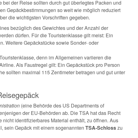
e bei der Reise sollten durch gut überlegtes Packen und
sten Gepäckbestimmungen so weit wie möglich reduziert
ber die wichtigsten Vorschriften gegeben.
lines bezüglich des Gewichtes und der Anzahl der
den dürfen. Für die Touristenklasse gilt meist: Ein
n. Weitere Gepäckstücke sowie Sonder- oder
.
Touristenklasse, denn im Allgemeinen variieren die
rline. Als Faustregel gilt: Ein Gepäckstück pro Person
e sollten maximal 115 Zentimeter betragen und gut unter
 Reisegepäck
nistration
(eine Behörde des US Departments of
denjenigen der EU-Behörden ab. Die TSA hat das Recht
icht identifizierbares Material enthält, zu öffnen. Aus
oll, sein Gepäck mit einem sogenannten
TSA-Schloss
zu