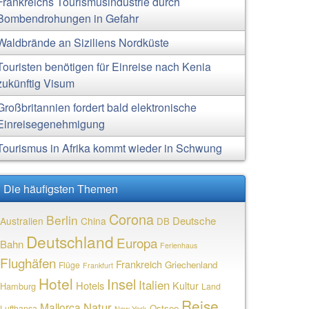
Frankreichs Tourismusindustrie durch
Bombendrohungen in Gefahr
Waldbrände an Siziliens Nordküste
Touristen benötigen für Einreise nach Kenia
zukünftig Visum
Großbritannien fordert bald elektronische
Einreisegenehmigung
Tourismus in Afrika kommt wieder in Schwung
Die häufigsten Themen
Corona
Berlin
Deutsche
Australien
China
DB
Deutschland
Europa
Bahn
Ferienhaus
Flughäfen
Frankreich
Griechenland
Flüge
Frankfurt
Hotel
Insel
Italien
Hotels
Kultur
Hamburg
Land
Reise
Natur
Mallorca
Ostsee
Lufthansa
New York