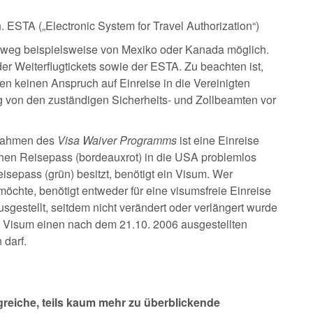
. ESTA („Electronic System for Travel Authorization“)
ndweg beispielsweise von Mexiko oder Kanada möglich.
oder Weiterflugtickets sowie der ESTA. Zu beachten ist,
en keinen Anspruch auf Einreise in die Vereinigten
ng von den zuständigen Sicherheits- und Zollbeamten vor
 Rahmen des
Visa Waiver Programms
ist eine Einreise
en Reisepass (bordeauxrot) in die USA problemlos
isepass (grün) besitzt, benötigt ein Visum. Wer
öchte, benötigt entweder für eine visumsfreie Einreise
sgestellt, seitdem nicht verändert oder verlängert wurde
mit Visum einen nach dem 21.10. 2006 ausgestellten
 darf.
greiche, teils kaum mehr zu überblickende