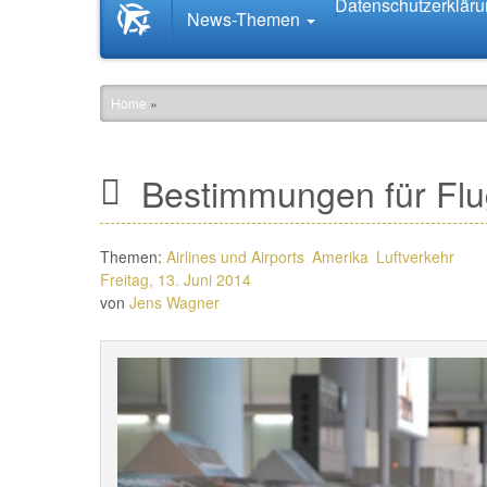
Datenschutzerklär
Startseite
News-Themen
News.Tourismus.com
Home
»
Bestimmungen für Flug
Themen:
Airlines und Airports
Amerika
Luftverkehr
Freitag, 13. Juni 2014
von
Jens Wagner