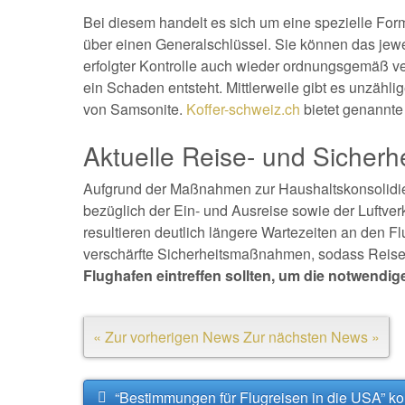
Bei diesem handelt es sich um eine spezielle For
über einen Generalschlüssel. Sie können das jew
erfolgter Kontrolle auch wieder ordnungsgemäß v
ein Schaden entsteht. Mittlerweile gibt es unzähli
von Samsonite.
Koffer-schweiz.ch
bietet genannte
Aktuelle Reise- und Sicherh
Aufgrund der Maßnahmen zur Haushaltskonsolidi
bezüglich der Ein- und Ausreise sowie der Luftve
resultieren deutlich längere Wartezeiten an den Fl
verschärfte Sicherheitsmaßnahmen, sodass Rei
Flughafen eintreffen sollten, um die notwendige
« Zur vorherigen News
Zur nächsten News »
“Bestimmungen für Flugreisen in die USA” k