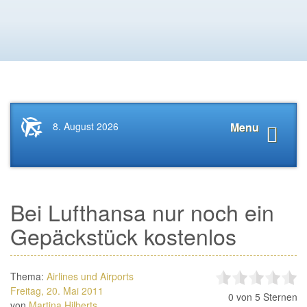
Startseite
Navigat
8. August 2026
Menu
News.Tourismus.com
anzeige
Bei Lufthansa nur noch ein
Gepäckstück kostenlos
Thema:
Airlines und Airports
Freitag, 20. Mai 2011
0
von 5 Sternen
von
Martina Hilberts