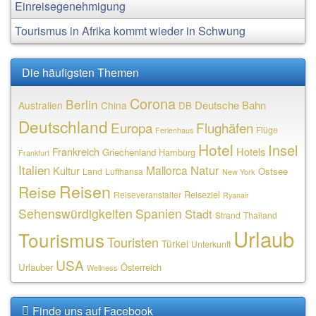
Einreisegenehmigung
Tourismus in Afrika kommt wieder in Schwung
Die häufigsten Themen
Corona
Berlin
Deutsche Bahn
Australien
China
DB
Deutschland
Europa
Flughäfen
Flüge
Ferienhaus
Hotel
Insel
Frankreich
Hotels
Griechenland
Hamburg
Frankfurt
Italien
Natur
Mallorca
Kultur
Ostsee
Land
Lufthansa
New York
Reisen
Reise
Reiseziel
Reiseveranstalter
Ryanair
Sehenswürdigkeiten
Spanien
Stadt
Strand
Thailand
Urlaub
Tourismus
Touristen
Türkei
Unterkunft
USA
Urlauber
Österreich
Wellness
Finde uns auf Facebook