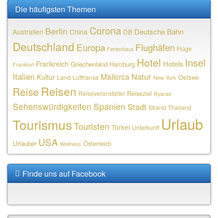
Die häufigsten Themen
Corona
Berlin
Deutsche Bahn
Australien
China
DB
Deutschland
Europa
Flughäfen
Flüge
Ferienhaus
Hotel
Insel
Frankreich
Hotels
Griechenland
Hamburg
Frankfurt
Italien
Natur
Mallorca
Kultur
Ostsee
Land
Lufthansa
New York
Reisen
Reise
Reiseziel
Reiseveranstalter
Ryanair
Sehenswürdigkeiten
Spanien
Stadt
Strand
Thailand
Urlaub
Tourismus
Touristen
Türkei
Unterkunft
USA
Urlauber
Österreich
Wellness
Finde uns auf Facebook