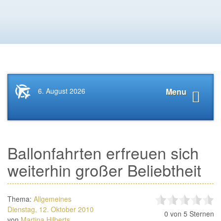
Startseite
Navigat
6. August 2026
Menu
News.Tourismus.com
anzeige
Ballonfahrten erfreuen sich
weiterhin großer Beliebtheit
Thema:
Allgemeines
Dienstag, 12. Oktober 2010
0
von 5 Sternen
von
Martina Hilberts