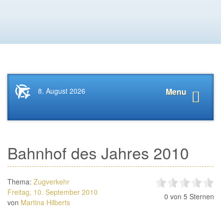
Startseite
Navigat
8. August 2026
Menu
News.Tourismus.com
anzeige
Bahnhof des Jahres 2010
Thema:
Zugverkehr
Freitag, 10. September 2010
0
von 5 Sternen
von
Martina Hilberts