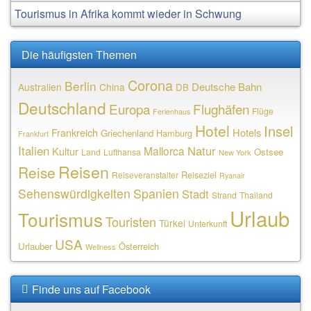
Tourismus in Afrika kommt wieder in Schwung
Die häufigsten Themen
Corona
Berlin
Deutsche Bahn
Australien
China
DB
Deutschland
Europa
Flughäfen
Flüge
Ferienhaus
Hotel
Insel
Frankreich
Hotels
Griechenland
Hamburg
Frankfurt
Italien
Natur
Mallorca
Kultur
Ostsee
Land
Lufthansa
New York
Reisen
Reise
Reiseziel
Reiseveranstalter
Ryanair
Sehenswürdigkeiten
Spanien
Stadt
Strand
Thailand
Urlaub
Tourismus
Touristen
Türkei
Unterkunft
USA
Urlauber
Österreich
Wellness
Finde uns auf Facebook