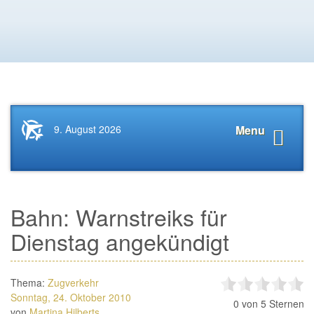
Startseite
Navigat
9. August 2026
Menu
News.Tourismus.com
anzeige
Bahn: Warnstreiks für
Dienstag angekündigt
Thema:
Zugverkehr
Sonntag, 24. Oktober 2010
0
von 5 Sternen
von
Martina Hilberts