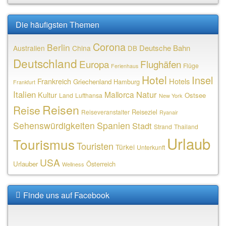
Die häufigsten Themen
Corona
Berlin
Deutsche Bahn
Australien
China
DB
Deutschland
Europa
Flughäfen
Flüge
Ferienhaus
Hotel
Insel
Frankreich
Hotels
Griechenland
Hamburg
Frankfurt
Italien
Natur
Mallorca
Kultur
Ostsee
Land
Lufthansa
New York
Reisen
Reise
Reiseziel
Reiseveranstalter
Ryanair
Sehenswürdigkeiten
Spanien
Stadt
Strand
Thailand
Urlaub
Tourismus
Touristen
Türkei
Unterkunft
USA
Urlauber
Österreich
Wellness
Finde uns auf Facebook