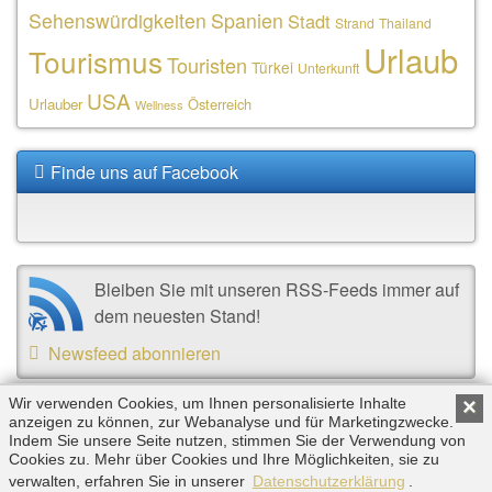
Sehenswürdigkeiten
Spanien
Stadt
Strand
Thailand
Urlaub
Tourismus
Touristen
Türkei
Unterkunft
USA
Urlauber
Österreich
Wellness
Finde uns auf Facebook
Bleiben Sie mit unseren RSS-Feeds immer auf
dem neuesten Stand!
Newsfeed abonnieren
Wir verwenden Cookies, um Ihnen personalisierte Inhalte
×
Copyright © 2026 by Triplemind GmbH. Alle Rechte
anzeigen zu können, zur Webanalyse und für Marketingzwecke.
Indem Sie unsere Seite nutzen, stimmen Sie der Verwendung von
vorbehalten. |
Impressum
|
Datenschutz
Cookies zu. Mehr über Cookies und Ihre Möglichkeiten, sie zu
verwalten, erfahren Sie in unserer
Datenschutzerklärung
.