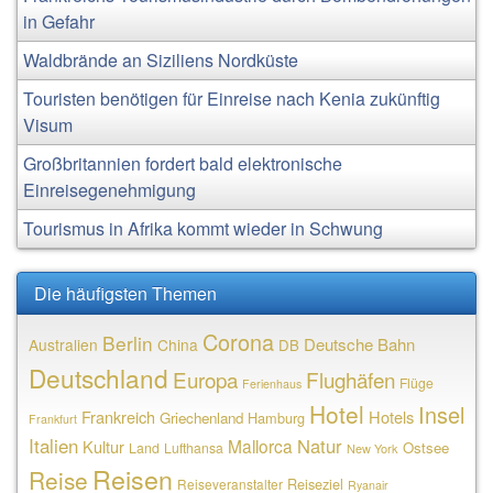
in Gefahr
Waldbrände an Siziliens Nordküste
Touristen benötigen für Einreise nach Kenia zukünftig
Visum
Großbritannien fordert bald elektronische
Einreisegenehmigung
Tourismus in Afrika kommt wieder in Schwung
Die häufigsten Themen
Corona
Berlin
Deutsche Bahn
Australien
China
DB
Deutschland
Europa
Flughäfen
Flüge
Ferienhaus
Hotel
Insel
Frankreich
Hotels
Griechenland
Hamburg
Frankfurt
Italien
Natur
Mallorca
Kultur
Ostsee
Land
Lufthansa
New York
Reisen
Reise
Reiseziel
Reiseveranstalter
Ryanair