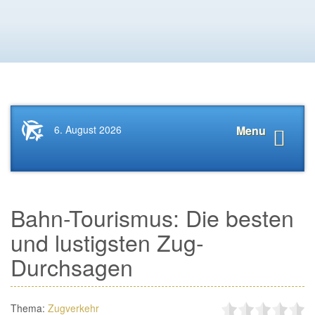
Startseite
Navigat
6. August 2026
Menu
News.Tourismus.com
anzeige
Bahn-Tourismus: Die besten
und lustigsten Zug-
Durchsagen
Thema:
Zugverkehr