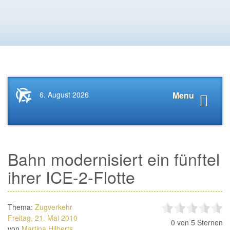
Startseite
Navigat
6. August 2026
Menu
News.Tourismus.com
anzeige
Bahn modernisiert ein fünftel
ihrer ICE-2-Flotte
Thema:
Zugverkehr
Freitag, 21. Mai 2010
0
von 5 Sternen
von
Martina Hilberts