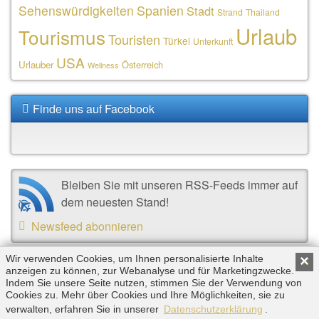
Sehenswürdigkeiten
Spanien
Stadt
Strand
Thailand
Urlaub
Tourismus
Touristen
Türkei
Unterkunft
USA
Urlauber
Österreich
Wellness
Finde uns auf Facebook
Bleiben Sie mit unseren RSS-Feeds immer auf
dem neuesten Stand!
Newsfeed abonnieren
Wir verwenden Cookies, um Ihnen personalisierte Inhalte
×
anzeigen zu können, zur Webanalyse und für Marketingzwecke.
Copyright © 2026 by Triplemind GmbH. Alle Rechte
Indem Sie unsere Seite nutzen, stimmen Sie der Verwendung von
vorbehalten. |
Impressum
|
Datenschutz
Cookies zu. Mehr über Cookies und Ihre Möglichkeiten, sie zu
verwalten, erfahren Sie in unserer
Datenschutzerklärung
.