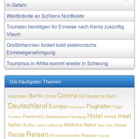
in Gefahr
Waldbrände an Siziliens Nordküste
Touristen benötigen für Einreise nach Kenia zukünftig
Visum
Großbritannien fordert bald elektronische
Einreisegenehmigung
Tourismus in Afrika kommt wieder in Schwung
Die häufigsten Themen
Corona
Berlin
Deutsche Bahn
Australien
China
DB
Deutschland
Europa
Flughäfen
Flüge
Ferienhaus
Hotel
Insel
Frankreich
Hotels
Griechenland
Hamburg
Frankfurt
Italien
Natur
Mallorca
Kultur
Ostsee
Land
Lufthansa
New York
Reisen
Reise
Reiseziel
Reiseveranstalter
Ryanair