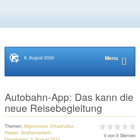
Startseite
Navigat
8. August 2026
Menu
News.Tourismus.com
anzeige
Autobahn-App: Das kann die
neue Reisebegleitung
Themen:
Allgemeines
Infrastruktur
Reisen
Straßenverkehr
0
von 5 Sternen
Donnerstag, 5. August 2021