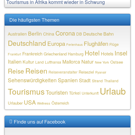
Tourismus in Afrika kommt wieder in Schwung
Die häufigsten Themen
Corona
Berlin
Deutsche Bahn
Australien
China
DB
Deutschland
Europa
Flughäfen
Flüge
Ferienhaus
Hotel
Insel
Frankreich
Hotels
Griechenland
Hamburg
Frankfurt
Italien
Natur
Mallorca
Kultur
Ostsee
Land
Lufthansa
New York
Reisen
Reise
Reiseziel
Reiseveranstalter
Ryanair
Sehenswürdigkeiten
Spanien
Stadt
Strand
Thailand
Urlaub
Tourismus
Touristen
Türkei
Unterkunft
USA
Urlauber
Österreich
Wellness
Finde uns auf Facebook