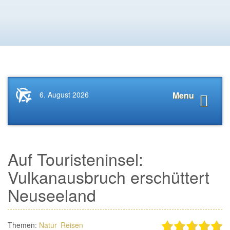
Startseite
Navigat
6. August 2026
Menu
News.Tourismus.com
anzeige
Auf Touristeninsel:
Vulkanausbruch erschüttert
Neuseeland
Themen:
Natur
Reisen