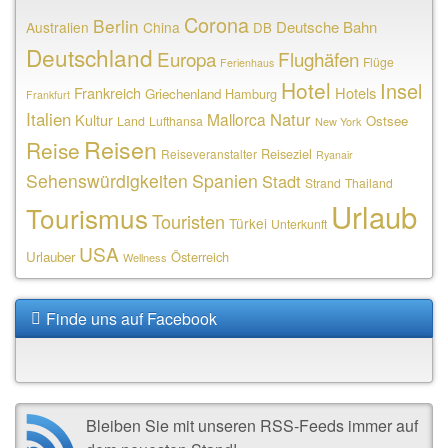
Corona
Berlin
Deutsche Bahn
Australien
China
DB
Deutschland
Europa
Flughäfen
Flüge
Ferienhaus
Hotel
Insel
Frankreich
Hotels
Griechenland
Hamburg
Frankfurt
Italien
Natur
Mallorca
Kultur
Ostsee
Land
Lufthansa
New York
Reisen
Reise
Reiseziel
Reiseveranstalter
Ryanair
Sehenswürdigkeiten
Spanien
Stadt
Strand
Thailand
Urlaub
Tourismus
Touristen
Türkei
Unterkunft
USA
Urlauber
Österreich
Wellness
Finde uns auf Facebook
Bleiben Sie mit unseren RSS-Feeds immer auf