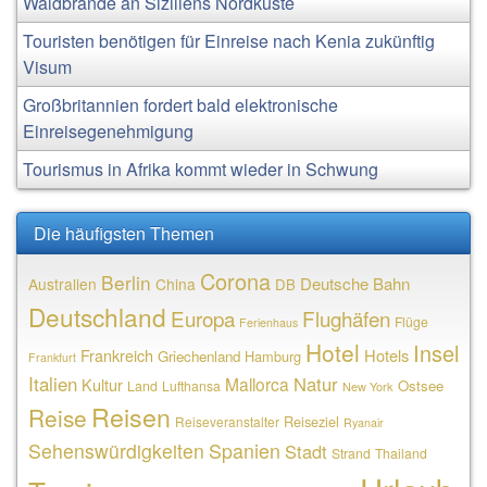
Waldbrände an Siziliens Nordküste
Touristen benötigen für Einreise nach Kenia zukünftig
Visum
Großbritannien fordert bald elektronische
Einreisegenehmigung
Tourismus in Afrika kommt wieder in Schwung
Die häufigsten Themen
Corona
Berlin
Deutsche Bahn
Australien
China
DB
Deutschland
Europa
Flughäfen
Flüge
Ferienhaus
Hotel
Insel
Frankreich
Hotels
Griechenland
Hamburg
Frankfurt
Italien
Natur
Mallorca
Kultur
Ostsee
Land
Lufthansa
New York
Reisen
Reise
Reiseziel
Reiseveranstalter
Ryanair
Sehenswürdigkeiten
Spanien
Stadt
Strand
Thailand