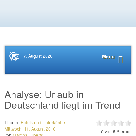
Startseite
Navigat
7. August 2026
Menu
News.Tourismus.com
anzeige
Analyse: Urlaub in
Deutschland liegt im Trend
Thema:
Hotels und Unterkünfte
Mittwoch, 11. August 2010
0
von 5 Sternen
von
Martina Hilberts