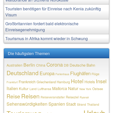
Touristen benötigen für Einreise nach Kenia zukünftig
Visum
Großbritannien fordert bald elektronische
Einreisegenehmigung
Tourismus in Afrika kommt wieder in Schwung
Die häufigsten Themen
Corona
Berlin
Deutsche Bahn
Australien
China
DB
Deutschland
Europa
Flughäfen
Flüge
Ferienhaus
Hotel
Insel
Frankreich
Hotels
Griechenland
Hamburg
Frankfurt
Italien
Natur
Mallorca
Kultur
Ostsee
Land
Lufthansa
New York
Reisen
Reise
Reiseziel
Reiseveranstalter
Ryanair
Sehenswürdigkeiten
Spanien
Stadt
Strand
Thailand
Urlaub