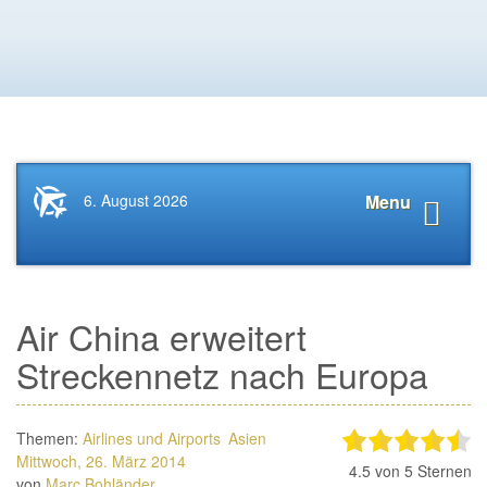
Startseite
Navigat
6. August 2026
Menu
News.Tourismus.com
anzeige
Air China erweitert
Streckennetz nach Europa
Themen:
Airlines und Airports
Asien
Mittwoch, 26. März 2014
4.5
von 5 Sternen
von
Marc Bohländer