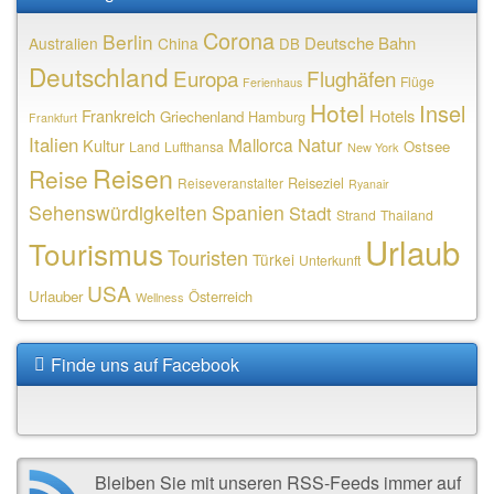
Corona
Berlin
Deutsche Bahn
Australien
China
DB
Deutschland
Europa
Flughäfen
Flüge
Ferienhaus
Hotel
Insel
Frankreich
Hotels
Griechenland
Hamburg
Frankfurt
Italien
Natur
Mallorca
Kultur
Ostsee
Land
Lufthansa
New York
Reisen
Reise
Reiseziel
Reiseveranstalter
Ryanair
Sehenswürdigkeiten
Spanien
Stadt
Strand
Thailand
Urlaub
Tourismus
Touristen
Türkei
Unterkunft
USA
Urlauber
Österreich
Wellness
Finde uns auf Facebook
Bleiben Sie mit unseren RSS-Feeds immer auf