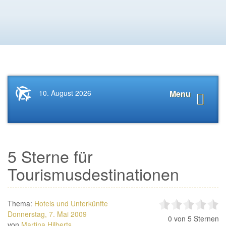
Startseite
Navigat
10. August 2026
Menu
News.Tourismus.com
anzeige
5 Sterne für
Tourismusdestinationen
Thema:
Hotels und Unterkünfte
Donnerstag, 7. Mai 2009
0
von 5 Sternen
von
Martina Hilberts