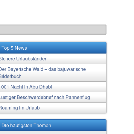
Top 5 News
Sichere Urlaubsländer
Der Bayerische Wald – das bajuwarische
Bilderbuch
1001 Nacht in Abu Dhabi
Lustiger Beschwerdebrief nach Pannenflug
Roaming im Urlaub
Die häufigsten Themen