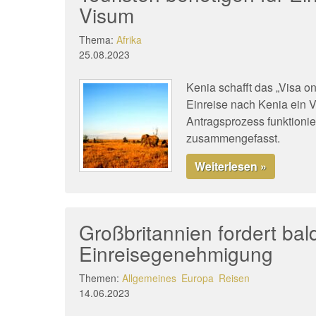
Visum
Thema:
Afrika
25.08.2023
Kenia schafft das „Visa on 
Einreise nach Kenia ein 
Antragsprozess funktioni
zusammengefasst.
Weiterlesen »
Großbritannien fordert bal
Einreisegenehmigung
Themen:
Allgemeines
Europa
Reisen
14.06.2023