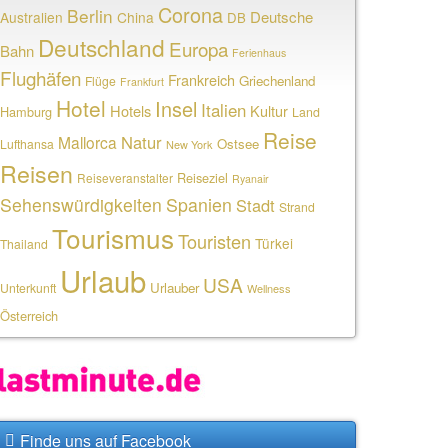
Corona
Berlin
Deutsche
Australien
China
DB
Deutschland
Europa
Bahn
Ferienhaus
Flughäfen
Frankreich
Griechenland
Flüge
Frankfurt
Hotel
Insel
Italien
Hotels
Kultur
Hamburg
Land
Reise
Natur
Mallorca
Ostsee
Lufthansa
New York
Reisen
Reiseziel
Reiseveranstalter
Ryanair
Sehenswürdigkeiten
Spanien
Stadt
Strand
Tourismus
Touristen
Türkei
Thailand
Urlaub
USA
Urlauber
Unterkunft
Wellness
Österreich
Finde uns auf Facebook